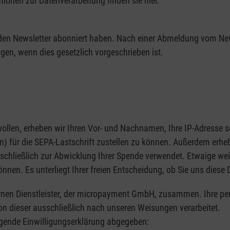
ionen zur Datenverarbeitung finden sie hier.
e den Newsletter abonniert haben. Nach einer Abmeldung vom New
gen, wenn dies gesetzlich vorgeschrieben ist.
llen, erheben wir Ihren Vor- und Nachnamen, Ihre IP-Adresse so
on) für die SEPA-Lastschrift zustellen zu können. Außerdem erh
hließlich zur Abwicklung Ihrer Spende verwendet. Etwaige weit
nen. Es unterliegt Ihrer freien Entscheidung, ob Sie uns diese 
ternen Dienstleister, der micropayment GmbH, zusammen. Ihre p
n dieser ausschließlich nach unseren Weisungen verarbeitet.
lgende Einwilligungserklärung abgegeben: