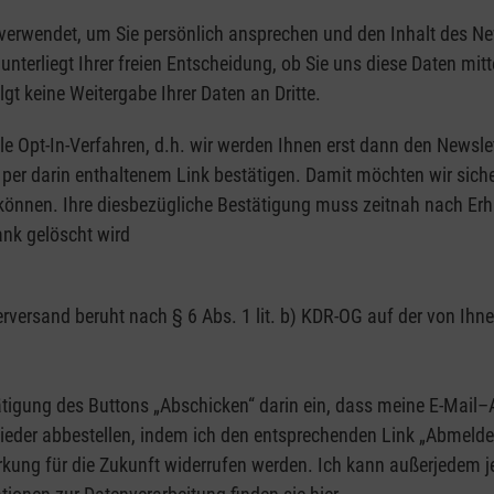
 verwendet, um Sie persönlich ansprechen und den Inhalt des Ne
nterliegt Ihrer freien Entscheidung, ob Sie uns diese Daten mitt
 keine Weitergabe Ihrer Daten an Dritte.
e Opt-In-Verfahren, d.h. wir werden Ihnen erst dann den Newsle
r darin enthaltenem Link bestätigen. Damit möchten wir sicherst
nen. Ihre diesbezügliche Bestätigung muss zeitnah nach Erhalt
nk gelöscht wird
terversand beruht nach § 6 Abs. 1 lit. b) KDR-OG auf der von Ih
tätigung des Buttons „Abschicken“ darin ein, dass meine E-Mail
 wieder abbestellen, indem ich den entsprechenden Link „Abmeld
 Wirkung für die Zukunft widerrufen werden. Ich kann außerjedem