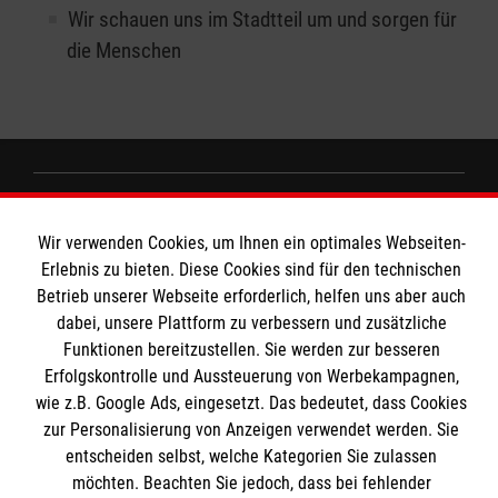
Wir schauen uns im Stadtteil um und sorgen für
die Menschen
Informationen
Wir verwenden Cookies, um Ihnen ein optimales Webseiten-
Erlebnis zu bieten. Diese Cookies sind für den technischen
Öffnungszeiten
Betrieb unserer Webseite erforderlich, helfen uns aber auch
dabei, unsere Plattform zu verbessern und zusätzliche
Montag - Freitag: 13.00 - 20.00 Uhr
Malteser Werke
Funktionen bereitzustellen. Sie werden zur besseren
Erfolgskontrolle und Aussteuerung von Werbekampagnen,
Impressum
wie z.B. Google Ads, eingesetzt. Das bedeutet, dass Cookies
Malteser Werke
Datenschutz
zur Personalisierung von Anzeigen verwendet werden. Sie
Malteser Werke Jugend & Soziales
Compliance
entscheiden selbst, welche Kategorien Sie zulassen
Adresse & Kontakt
möchten. Beachten Sie jedoch, dass bei fehlender